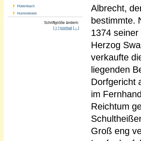
Albrecht, d
Hüttenbach
Hummelstein
bestimmte. 
Schriftgröße ändern:
-
[ + ]
normal
[
]
1374 seiner 
Herzog Swan
verkaufte die
liegenden Be
Dorfgericht 
im Fernhand
Reichtum g
Schultheißen
Groß eng ve