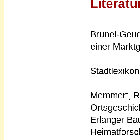
Literatu
Brunel-Geud
einer Markt
Stadtlexikon
Memmert, Rud
Ortsgeschich
Erlanger Ba
Heimatforsch