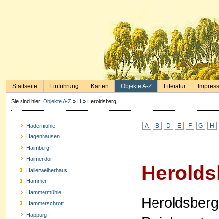
Startseite
Einführung
Karten
Objekte A-Z
Literatur
Impres
Sie sind hier:
Objekte A-Z
»
H
»
Heroldsberg
A
B
D
E
F
G
H
Hadermühle
Hagenhausen
Haimburg
Haimendorf
Herolds
Hallerweiherhaus
Hammer
Hammermühle
Heroldsberg 
Hammerschrott
Happurg I