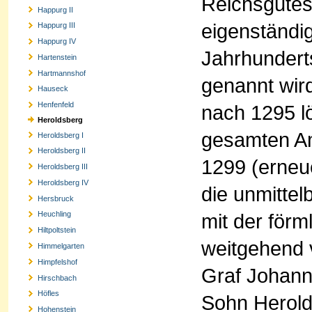
Reichsgutes
Happurg II
eigenständi
Happurg III
Happurg IV
Jahrhundert
Hartenstein
Hartmannshof
genannt wird
Hauseck
Henfenfeld
nach 1295 l
Heroldsberg
gesamten Am
Heroldsberg I
Heroldsberg II
1299 (erneu
Heroldsberg III
Heroldsberg IV
die unmitte
Hersbruck
mit der för
Heuchling
Hiltpoltstein
weitgehend 
Himmelgarten
Himpfelshof
Graf Johann
Hirschbach
Höfles
Sohn Herold
Hohenstein