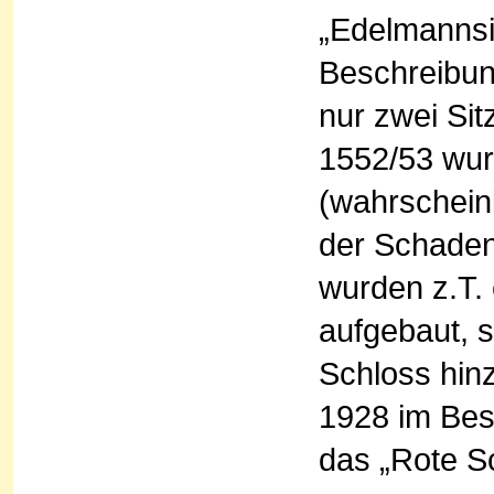
„Edelmannsi
Beschreibun
nur zwei Sit
1552/53 wur
(wahrscheinl
der Schaden 
wurden z.T.
aufgebaut, s
Schloss hinz
1928 im Besi
das „Rote S