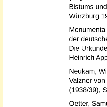
Bistums und
Würzburg 1
Monumenta G
der deutsche
Die Urkunden
Heinrich Ap
Neukam, Wil
Valzner von 
(1938/39), S
Oetter, Sam