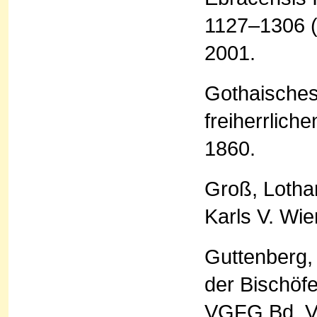
1127–1306 (
2001.
Gothaisches
freiherrlich
1860.
Groß, Lotha
Karls V. Wie
Guttenberg, 
der Bischöf
VGFG Bd. VI