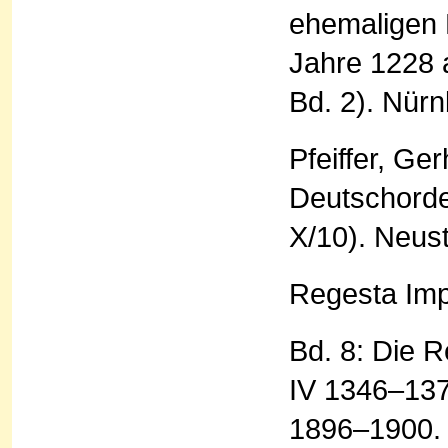
ehemaligen 
Jahre 1228 
Bd. 2). Nür
Pfeiffer, Ge
Deutschord
X/10). Neus
Regesta Impe
Bd. 8: Die R
IV 1346–137
1896–1900.