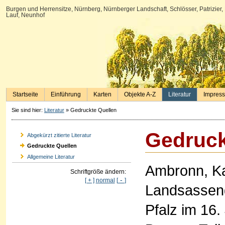
Burgen und Herrensitze, Nürnberg, Nürnberger Landschaft, Schlösser, Patrizier,
Lauf, Neunhof
Startseite
Einführung
Karten
Objekte A-Z
Literatur
Impres
Sie sind hier:
Literatur
»
Gedruckte Quellen
Gedruck
Abgekürzt zitierte Literatur
Gedruckte Quellen
Allgemeine Literatur
Ambronn, Ka
Schriftgröße ändern:
-
[ + ]
normal
[
]
Landsasseng
Pfalz im 16.