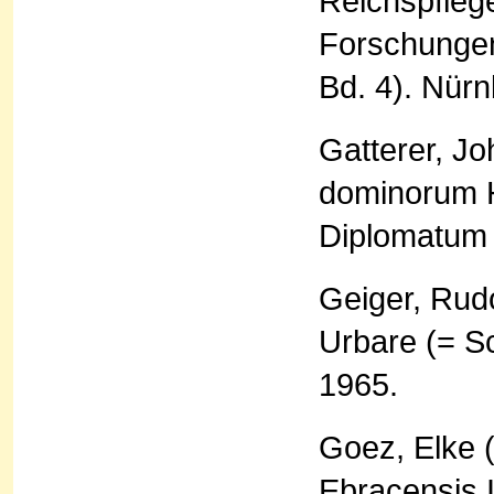
Reichspfleg
Forschungen
Bd. 4). Nür
Gatterer, Jo
dominorum H
Diplomatum
Geiger, Rudo
Urbare (= Sc
1965.
Goez, Elke 
Ebracensis 