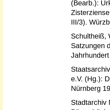
(Bearb.): U
Zisterziens
III/3). Würz
Schultheiß,
Satzungen d
Jahrhundert
Staatsarchi
e.V. (Hg.): 
Nürnberg 19
Stadtarchiv