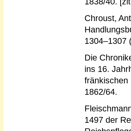
1838/40. [zit
Chroust, Ant
Handlungsbu
1304–1307 (
Die Chronik
ins 16. Jahr
fränkischen 
1862/64.
Fleischmann
1497 der Re