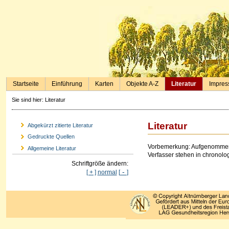
Startseite
Einführung
Karten
Objekte A-Z
Literatur
Impre
Sie sind hier:
Literatur
Literatur
Abgekürzt zitierte Literatur
Gedruckte Quellen
Vorbemerkung: Aufgenommen w
Allgemeine Literatur
Verfasser stehen in chronolog
Schriftgröße ändern:
-
[ + ]
normal
[
]