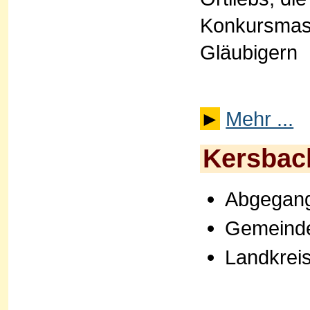
Konkursmass
Gläubigern
►
Mehr ...
Kersbac
Abgegange
Gemeinde
Landkrei