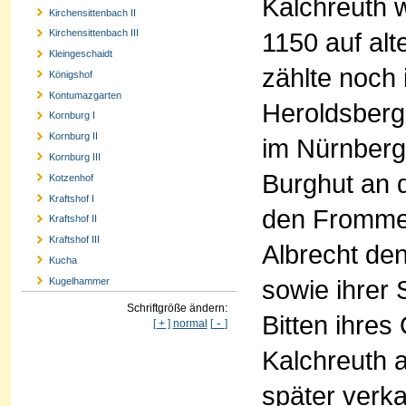
Kalchreuth 
Kirchensittenbach II
1150 auf al
Kirchensittenbach III
Kleingeschaidt
zählte noch
Königshof
Kontumazgarten
Heroldsberg
Kornburg I
Kornburg II
im Nürnberg
Kornburg III
Burghut an 
Kotzenhof
Kraftshof I
den Frommen
Kraftshof II
Kraftshof III
Albrecht de
Kucha
sowie ihrer
Kugelhammer
Schriftgröße ändern:
Bitten ihres
-
[ + ]
normal
[
]
Kalchreuth 
später verka