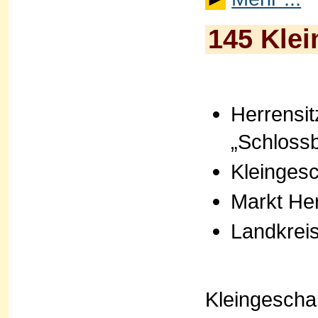
145 Kle
Herrensit
„Schloss
Kleingesc
Markt He
Landkrei
Kleingescha