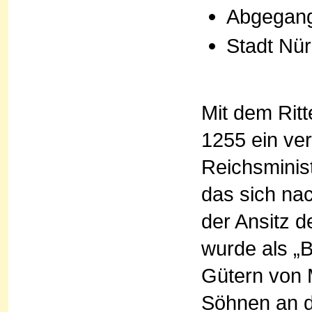
Abgegange
Stadt Nü
Mit dem Rit
1255 ein ver
Reichsminist
das sich na
der Ansitz 
wurde als „
Gütern von 
Söhnen an d