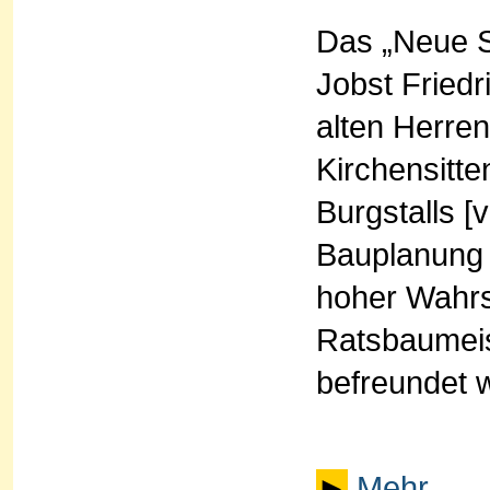
Das „Neue S
Jobst Friedr
alten Herren
Kirchensitte
Burgstalls [v
Bauplanung 
hoher Wahrs
Ratsbaumeis
befreundet 
►
Mehr ...