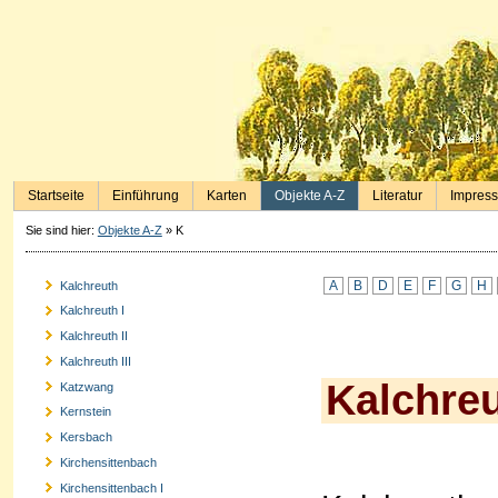
Startseite
Einführung
Karten
Objekte A-Z
Literatur
Impres
Sie sind hier:
Objekte A-Z
»
K
A
B
D
E
F
G
H
Kalchreuth
Kalchreuth I
Kalchreuth II
Kalchreuth III
Kalchre
Katzwang
Kernstein
Kersbach
Kirchensittenbach
Kirchensittenbach I