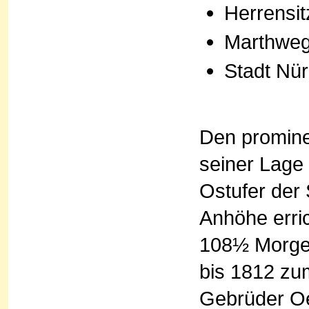
Herrensit
Marthweg
Stadt Nü
Den promine
seiner Lage
Ostufer der 
Anhöhe erric
108½ Morgen
bis 1812 zu
Gebrüder Oe