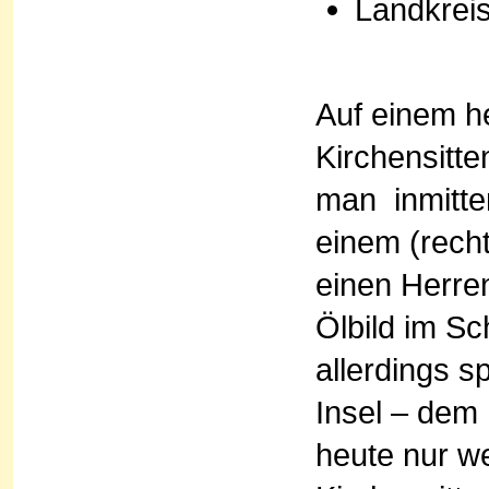
Landkrei
Auf einem h
Kirchensitt
man inmitte
einem (rech
einen Herren
Ölbild im Sc
allerdings s
Insel – dem 
heute nur w