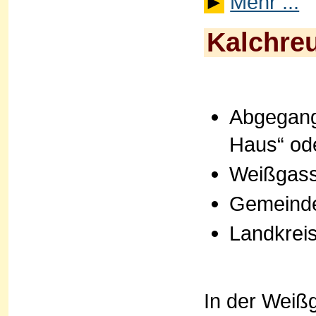
►
Mehr ...
Kalchreu
Abgegang
Haus“ od
Weißgass
Gemeinde
Landkrei
In der Weiß