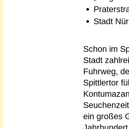
Praterstr
Stadt Nü
Schon im Spä
Stadt zahlr
Fuhrweg, de
Spittlertor f
Kontumazanst
Seuchenzei
ein großes 
Jahrhundert