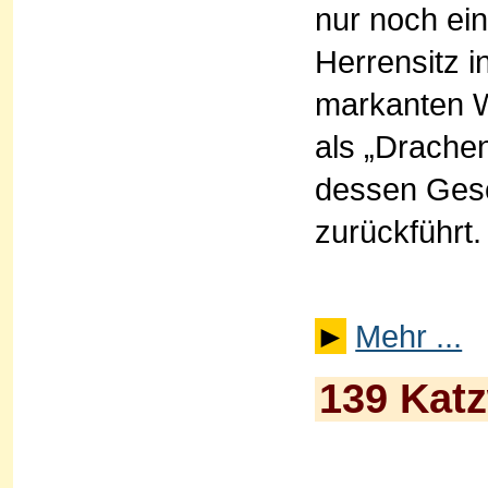
nur noch ei
Herrensitz i
markanten W
als „Drache
dessen Gesc
zurückführt.
►
Mehr ...
139 Kat