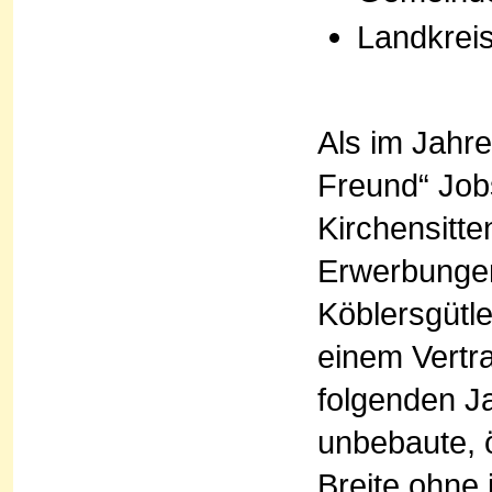
Landkrei
Als im Jahre
Freund“ Job
Kirchensitte
Erwerbungen
Köblersgütl
einem Vertr
folgenden J
unbebaute, ö
Breite ohne 