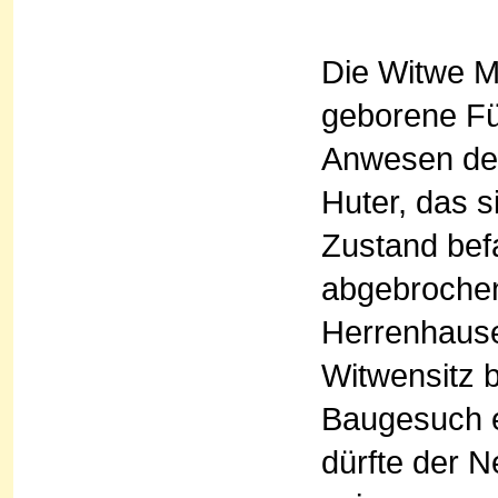
Die Witwe M
geborene Fü
Anwesen des
Huter, das s
Zustand bef
abgebrochen
Herrenhauses
Witwensitz 
Baugesuch e
dürfte der N