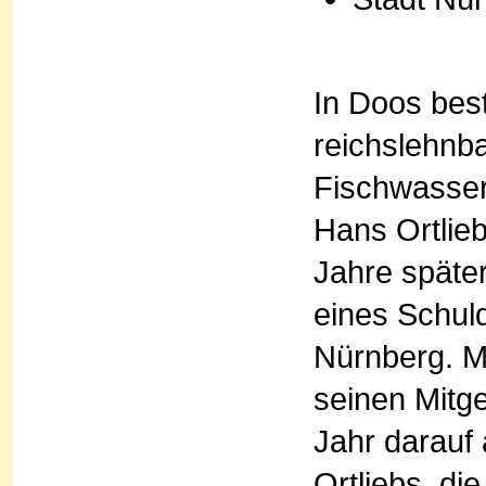
In Doos best
reichslehnb
Fischwasser
Hans Ortlieb
Jahre später
eines Schul
Nürnberg. M
seinen Mitg
Jahr darauf 
Ortliebs, di