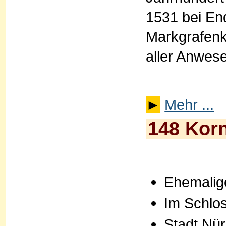
1531 bei En
Markgrafenkr
aller Anwes
►
Mehr ...
148 Korn
Ehemalig
Im Schlo
Stadt Nü