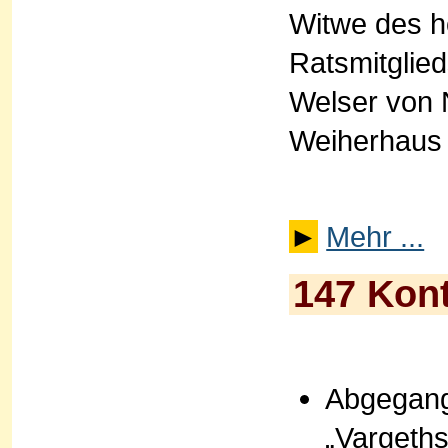
Witwe des h
Ratsmitglie
Welser von 
Weiherhaus 
►
Mehr ...
147 Kon
Abgegang
„Vargeths