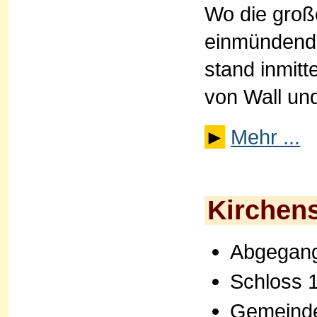
Wo die groß
einmündende
stand inmitt
von Wall un
►
Mehr ...
Kirchens
Abgegange
Schloss 
Gemeinde