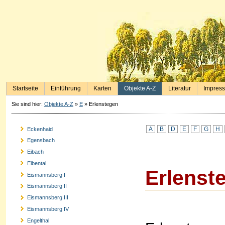
Startseite
Einführung
Karten
Objekte A-Z
Literatur
Impres
Sie sind hier:
Objekte A-Z
»
E
»
Erlenstegen
A
B
D
E
F
G
H
Eckenhaid
Egensbach
Eibach
Eibental
Erlenst
Eismannsberg I
Eismannsberg II
Eismannsberg III
Eismannsberg IV
Engelthal