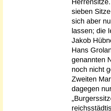
Herrensitze.
sieben Sitz
sich aber nu
lassen; die 
Jakob Hübner
Hans Groland
genannten N
noch nicht 
Zweiten Mar
dagegen nur
„Burgerssitz
reichsstädti