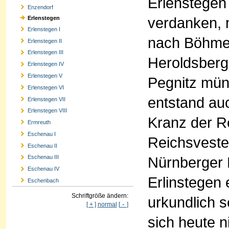
Erlenstegen
Enzendorf
verdanken, 
Erlenstegen
Erlenstegen I
nach Böhmen
Erlenstegen II
Erlenstegen III
Heroldsberg 
Erlenstegen IV
Erlenstegen V
Pegnitz münd
Erlenstegen VI
entstand au
Erlenstegen VII
Erlenstegen VIII
Kranz der Re
Ermreuth
Eschenau I
Reichsveste 
Eschenau II
Nürnberger 
Eschenau III
Eschenau IV
Erlinstegen
Eschenbach
Schriftgröße ändern:
urkundlich s
-
[ + ]
normal
[
]
sich heute n