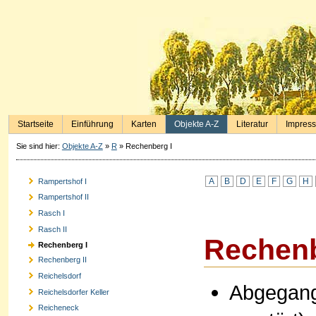
Startseite
Einführung
Karten
Objekte A-Z
Literatur
Impres
Sie sind hier:
Objekte A-Z
»
R
»
Rechenberg I
A
B
D
E
F
G
H
Rampertshof I
Rampertshof II
Rasch I
Rasch II
Rechenb
Rechenberg I
Rechenberg II
Reichelsdorf
Abgegang
Reichelsdorfer Keller
Reicheneck