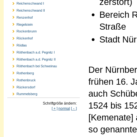
zerstört)
Reichenschwand I
Reichenschwand II
Bereich 
Renzenhof
Straße
Riegelstein
Rockenbrunn
Stadt Nü
Röckenhof
Rödlas
Röthenbach a.d. Pegnitz I
Röthenbach a.d. Pegnitz II
Röthenbach bei Schweinau
Der Nürnber
Rothenberg
frühen 16. 
Rothenbruck
Rückersdorf
auch Schübe
Rummelsberg
1524 bis 15
Schriftgröße ändern:
-
[ + ]
normal
[
]
[Kemenate] 
so genannt