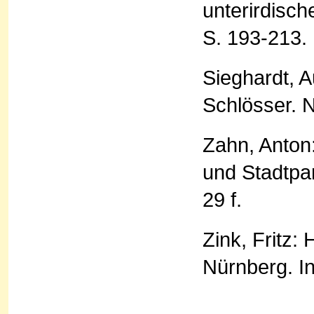
unterirdisc
S. 193-213.
Sieghardt, 
Schlösser. N
Zahn, Anton
und Stadtpa
29 f.
Zink, Fritz
Nürnberg. I