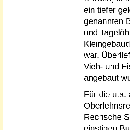
ein tiefer g
genannten B
und Tagelöhn
Kleingebäud
war. Überlie
Vieh- und Fi
angebaut w
Für die u.a.
Oberlehnsre
Rechsche Si
einstigen B