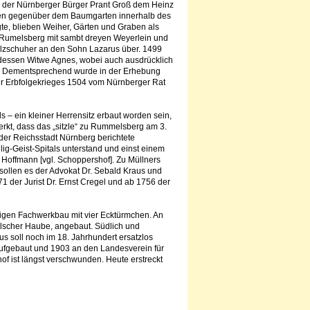
69 der Nürnberger Bürger Prant Groß dem Heinz
ten gegenüber dem Baumgarten innerhalb des
gte, blieben Weiher, Gärten und Graben als
er Rumelsberg mit sambt dreyen Weyerlein und
olzschuher an den Sohn Lazarus über. 1499
. dessen Witwe Agnes, wobei auch ausdrücklich
ge. Dementsprechend wurde in der Erhebung
er Erbfolgekrieges 1504 vom Nürnberger Rat
 – ein kleiner Herrensitz erbaut worden sein,
kt, dass das „sitzle“ zu Rummelsberg am 3.
der Reichsstadt Nürnberg berichtete
ig-Geist-Spitals unterstand und einst einem
Hoffmann [vgl. Schoppershof]. Zu Müllners
sollen es der Advokat Dr. Sebald Kraus und
1 der Jurist Dr. Ernst Cregel und ab 1756 der
sigen Fachwerkbau mit vier Ecktürmchen. An
Welscher Haube, angebaut. Südlich und
s soll noch im 18. Jahrhundert ersatzlos
fgebaut und 1903 an den Landesverein für
of ist längst verschwunden. Heute erstreckt