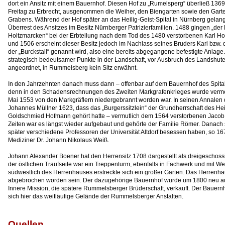
dort ein Ansitz mit einem Bauernhof. Diesen Hof zu „Rumelsperg“ überließ 13
Freitag zu Erbrecht, ausgenommen die Weiher, den Biengarten sowie den Gar
Grabens. Während der Hof später an das Heilig-Geist-Spital in Nürnberg gelan
Überrest des Ansitzes im Besitz Nürnberger Patrizierfamilien. 1488 gingen „d
Holtzmarcken“ bei der Erbteilung nach dem Tod des 1480 verstorbenen Karl H
und 1506 erscheint dieser Besitz jedoch im Nachlass seines Bruders Karl bzw
der „Burckstall“ genannt wird, also eine bereits abgegangene befestigte Anla
strategisch bedeutsamer Punkte in der Landschaft, vor Ausbruch des Landshut
angeordnet, in Rummelsberg kein Sitz erwähnt.
In den Jahrzehnten danach muss dann – offenbar auf dem Bauernhof des Spitals
denn in den Schadensrechnungen des Zweiten Markgrafenkrieges wurde vermer
Mai 1553 von den Markgräflern niedergebrannt worden war. In seinen Annalen 
Johannes Müllner 1623, dass das „Burgerssitzlein“ der Grundherrschaft des Heil
Goldschmied Hofmann gehört hatte – vermutlich dem 1564 verstorbenen Jacob 
Zeiten war es längst wieder aufgebaut und gehörte der Familie Römer. Danach 
später verschiedene Professoren der Universität Altdorf besessen haben, so 167
Mediziner Dr. Johann Nikolaus Weiß.
Johann Alexander Boener hat den Herrensitz 1708 dargestellt als dreigeschos
der östlichen Traufseite war ein Treppenturm, ebenfalls in Fachwerk und mit 
südwestlich des Herrenhauses erstreckte sich ein großer Garten. Das Herrenhau
abgebrochen worden sein. Der dazugehörige Bauernhof wurde um 1800 neu au
Innere Mission, die spätere Rummelsberger Brüderschaft, verkauft. Der Bauernh
sich hier das weitläufige Gelände der Rummelsberger Anstalten.
Quellen