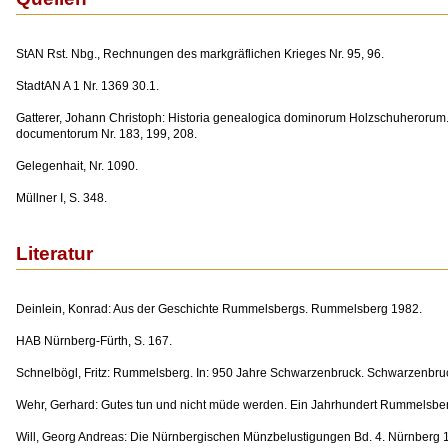
StAN Rst. Nbg., Rechnungen des markgräflichen Krieges Nr. 95, 96.
StadtAN A 1 Nr. 1369 30.1.
Gatterer, Johann Christoph: Historia genealogica dominorum Holzschuherorum
documentorum Nr. 183, 199, 208.
Gelegenhait, Nr. 1090.
Müllner I, S. 348.
Literatur
Deinlein, Konrad: Aus der Geschichte Rummelsbergs. Rummelsberg 1982.
HAB Nürnberg-Fürth, S. 167.
Schnelbögl, Fritz: Rummelsberg. In: 950 Jahre Schwarzenbruck. Schwarzenbru
Wehr, Gerhard: Gutes tun und nicht müde werden. Ein Jahrhundert Rummelsbe
Will, Georg Andreas: Die Nürnbergischen Münzbelustigungen Bd. 4. Nürnberg 1