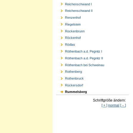
Reichenschwand I
Reichenschwand II
Renzenhof
Riegelstein
Rockenbrunn
Röckenhof
Rödlas
Röthenbach a.d. Pegnitz I
Röthenbach a.d. Pegnitz II
Röthenbach bei Schweinau
Rothenberg
Rothenbruck
Rückersdorf
Rummelsberg
Schriftgröße ändern:
-
[ + ]
normal
[
]