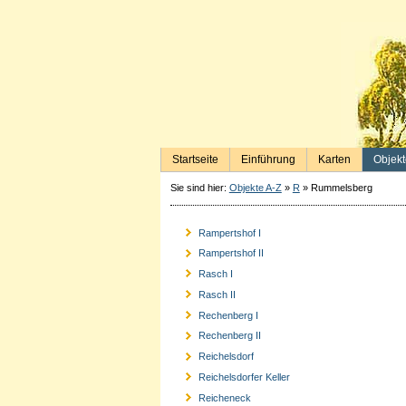
Startseite
Einführung
Karten
Objekt
Sie sind hier:
Objekte A-Z
»
R
»
Rummelsberg
Rampertshof I
Rampertshof II
Rasch I
Rasch II
Rechenberg I
Rechenberg II
Reichelsdorf
Reichelsdorfer Keller
Reicheneck