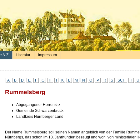
e A-Z
Literatur
Impressum
A
B
D
E
F
G
H
I
K
L
M
N
O
P
R
S
SCH
T
U
Rummelsberg
Abgegangener Herrensitz
Gemeinde Schwarzenbruck
Landkreis Nürnberger Land
Der Name Rummelsberg soll seinen Namen angeblich von der Familie Rummel a
Nürnbergs, das schon im 13. Jahrhundert bezeugt und wohl von ministerialer Herk