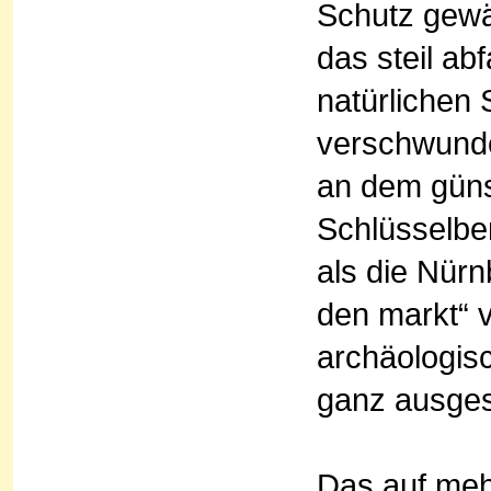
Schutz gewä
das steil ab
natürlichen 
verschwund
an dem güns
Schlüsselbe
als die Nür
den markt“ 
archäologis
ganz ausge
Das auf meh