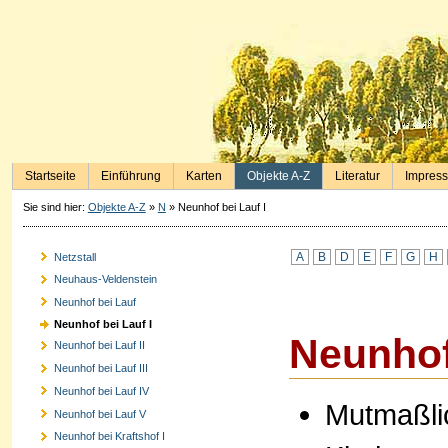
Startseite
Einführung
Karten
Objekte A-Z
Literatur
Impres
Sie sind hier:
Objekte A-Z
»
N
»
Neunhof bei Lauf I
A
B
D
E
F
G
H
Netzstall
Neuhaus-Veldenstein
Neunhof bei Lauf
Neunhof bei Lauf I
Neunhof 
Neunhof bei Lauf II
Neunhof bei Lauf III
Neunhof bei Lauf IV
Mutmaßlic
Neunhof bei Lauf V
Neunhof bei Kraftshof I