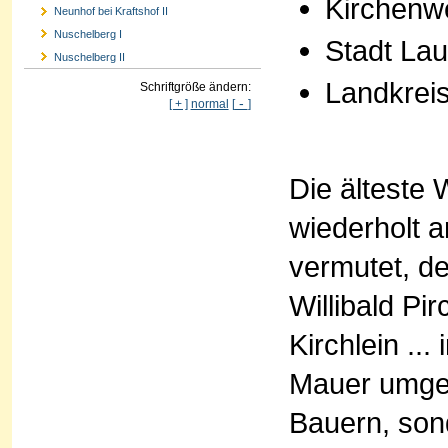
Kirchenw
Neunhof bei Kraftshof II
Nuschelberg I
Stadt Lau
Nuschelberg II
Landkrei
Schriftgröße ändern:
-
[ + ]
normal
[
]
Die älteste
wiederholt a
vermutet, d
Willibald Pi
Kirchlein ..
Mauer umgeb
Bauern, son