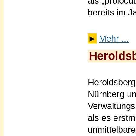
als „prolocu
bereits im J
►
Mehr ...
Herolds
Heroldsberg
Nürnberg un
Verwaltungs
als es erstm
unmittelbare