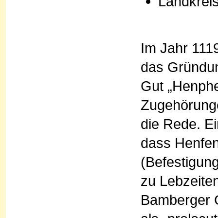
Landkrei
Im Jahr 1119
das Gründun
Gut „Henphen
Zugehörunge
die Rede. Ei
dass Henfen
(Befestigung
zu Lebzeite
Bamberger G