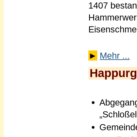
1407 besta
Hammerwerk 
Eisenschmel
►
Mehr ...
Happurg 
Abgegang
„Schloße
Gemeind