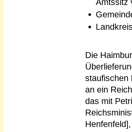
Amtssitz 
Gemeind
Landkreis
Die Haimburg
Überlieferu
staufischen
an ein Reich
das mit Petr
Reichsminist
Henfenfeld]