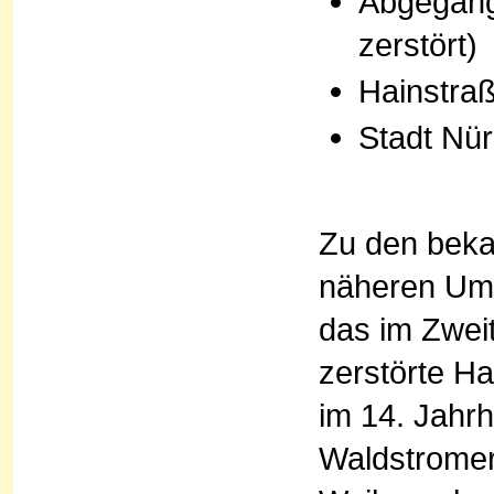
Abgegang
zerstört)
Hainstra
Stadt Nü
Zu den bekan
näheren Umf
das im Zwei
zerstörte Ha
im 14. Jahr
Waldstrome