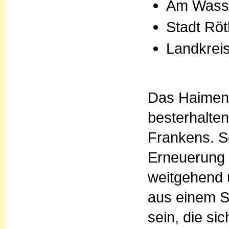
Am Wasse
Stadt Rö
Landkrei
Das Haimend
besterhalte
Frankens. Se
Erneuerung 
weitgehend u
aus einem S
sein, die si