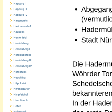
Happurg II
Abgegang
Happurg III
Happurg IV
(vermutli
Hartenstein
Hartmannshof
Hadermüh
Hauseck
Stadt Nü
Henfenfeld
Heroldsberg
Heroldsberg I
Heroldsberg II
Heroldsberg III
Die Hadermü
Heroldsberg IV
Wöhrder Tor 
Hersbruck
Heuchling
Schedelsche
Hiltpoltstein
Himmelgarten
bekannteren
Himpfelshof
In der Hade
Hirschbach
Höfles
Hohenstein