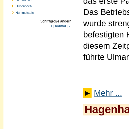
das erste Pa
Hüttenbach
Das Betrieb
Hummelstein
wurde stren
Schriftgröße ändern:
-
[ + ]
normal
[
]
befestigten
diesem Zeit
führte Ulma
►
Mehr ...
Hagenh