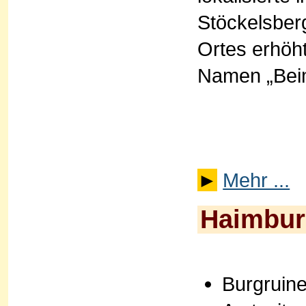
Stöckelsber
Ortes erhöht
Namen „Beim
►
Mehr ...
Haimbu
Burgruine