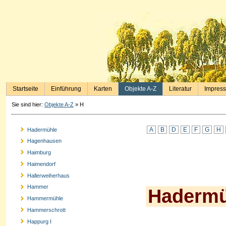
Startseite
Einführung
Karten
Objekte A-Z
Literatur
Impres
Sie sind hier:
Objekte A-Z
»
H
A
B
D
E
F
G
H
Hadermühle
Hagenhausen
Haimburg
Haimendorf
Hallerweiherhaus
Hammer
Hadermü
Hammermühle
Hammerschrott
Happurg I