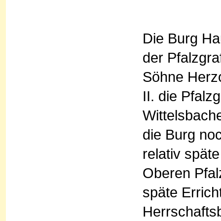
Die Burg Ha
der Pfalzgra
Söhne Herzo
II. die Pfalz
Wittelsbach
die Burg noc
relativ spä
Oberen Pfal
späte Erric
Herrschaftsb