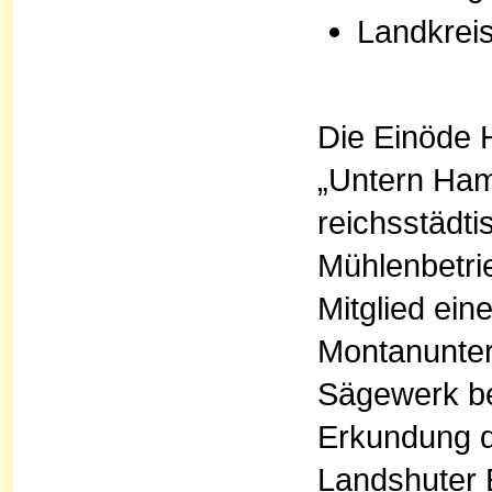
Landkrei
Die Einöde 
„Untern Ham
reichsstädt
Mühlenbetri
Mitglied ein
Montanunter
Sägewerk bet
Erkundung d
Landshuter 