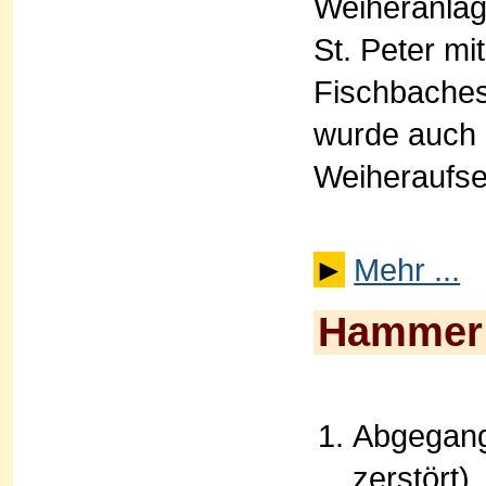
Weiheranlag
St. Peter mi
Fischbaches
wurde auch 
Weiheraufseh
►
Mehr ...
Hammer
Abgegang
zerstört)