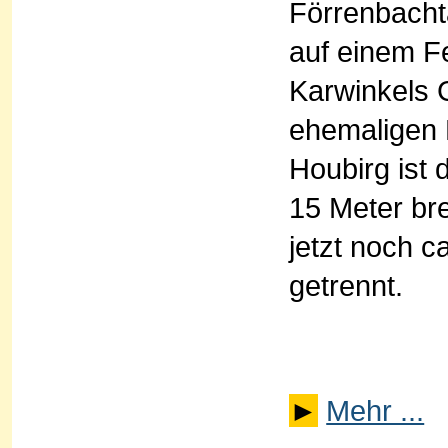
Förrenbacht
auf einem F
Karwinkels 
ehemaligen 
Houbirg ist 
15 Meter bre
jetzt noch c
getrennt.
►
Mehr ...