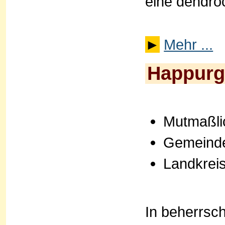
eine dendro
►
Mehr ...
Happurg 
Mutmaßli
Gemeind
Landkrei
In beherrsc