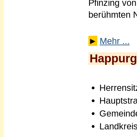
Pfinzing von
berühmten N
►
Mehr ...
Happurg 
Herrensit
Hauptstr
Gemeind
Landkrei