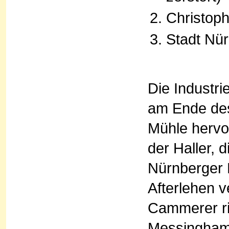
Christoph
Stadt Nü
Die Industr
am Ende des
Mühle hervo
der Haller, 
Nürnberger
Afterlehen v
Cammerer ric
Messinghamm