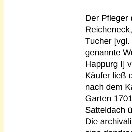
Der Pfleger
Reicheneck,
Tucher [vgl
genannte Wei
Happurg I] 
Käufer ließ 
nach dem Ka
Garten 1701
Satteldach 
Die archival