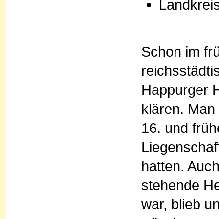
Landkrei
Schon im fr
reichsstädt
Happurger H
klären. Man 
16. und frü
Liegenscha
hatten. Auch
stehende He
war, blieb u