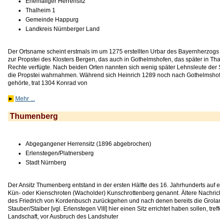
Ehemaliger Herrensitz
Thalheim 1
Gemeinde Happurg
Landkreis Nürnberger Land
Der Ortsname scheint erstmals im um 1275 erstellten Urbar des Bayernherzogs m
zur Propstei des Klosters Bergen, das auch in Gothelmshofen, das später in Tha
Rechte verfügte. Nach beiden Orten nannten sich wenig später Lehnsleute der
die Propstei wahrnahmen. Während sich Heinrich 1289 noch nach Gothelmsho
gehörte, trat 1304 Konrad von
►
Mehr ...
Thumenberg
Abgegangener Herrensitz (1896 abgebrochen)
Erlenstegen/Platnersberg
Stadt Nürnberg
Der Ansitz Thumenberg entstand in der ersten Hälfte des 16. Jahrhunderts au
Kün- oder Kienschroten (Wacholder) Kunschrottenberg genannt. Ältere Nachrich
des Friedrich von Kordenbusch zurückgehen und nach denen bereits die Grolan
Stauber/Staiber [vgl. Erlenstegen VIII] hier einen Sitz errichtet haben sollen, tre
Landschaft, vor Ausbruch des Landshuter