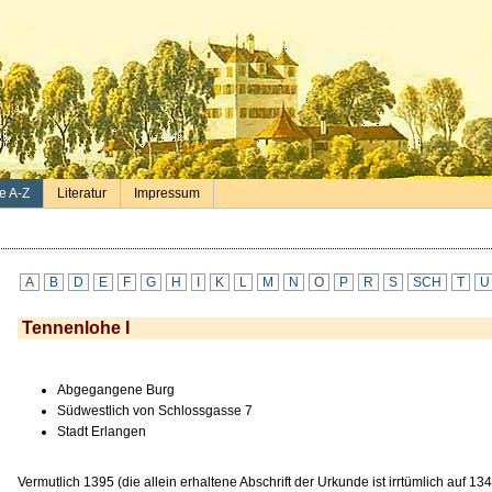
e A-Z
Literatur
Impressum
A
B
D
E
F
G
H
I
K
L
M
N
O
P
R
S
SCH
T
U
Tennenlohe I
Abgegangene Burg
Südwestlich von Schlossgasse 7
Stadt Erlangen
Vermutlich 1395 (die allein erhaltene Abschrift der Urkunde ist irrtümlich auf 1345 d