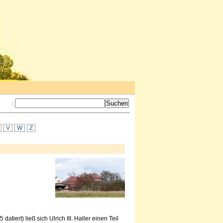
:
V
W
Z
atiert) ließ sich Ulrich III. Haller einen Teil