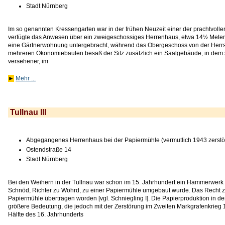
Stadt Nürnberg
Im so genannten Kressengarten war in der frühen Neuzeit einer der prachtvolle
verfügte das Anwesen über ein zweigeschossiges Herrenhaus, etwa 14½ Meter 
eine Gärtnerwohnung untergebracht, während das Obergeschoss von der Herrs
mehreren Ökonomiebauten besaß der Sitz zusätzlich ein Saalgebäude, in dem 
versehener, im
►
Mehr ...
Tullnau III
Abgegangenes Herrenhaus bei der Papiermühle (vermutlich 1943 zerstör
Ostendstraße 14
Stadt Nürnberg
Bei den Weihern in der Tullnau war schon im 15. Jahrhundert ein Hammerwerk 
Schnöd, Richter zu Wöhrd, zu einer Papiermühle umgebaut wurde. Das Recht 
Papiermühle übertragen worden [vgl. Schniegling I]. Die Papierproduktion in de
größere Bedeutung, die jedoch mit der Zerstörung im Zweiten Markgrafenkrieg 
Hälfte des 16. Jahrhunderts