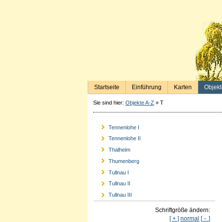
Startseite
Einführung
Karten
Objekt
Sie sind hier:
Objekte A-Z
»
T
Tennenlohe I
Tennenlohe II
Thalheim
Thumenberg
Tullnau I
Tullnau II
Tullnau III
Schriftgröße ändern:
-
[ + ]
normal
[
]