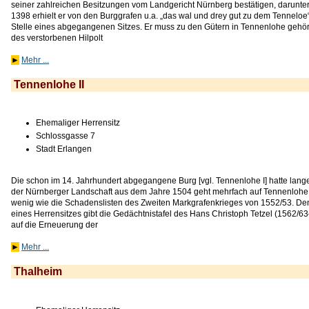
seiner zahlreichen Besitzungen vom Landgericht Nürnberg bestätigen, darunter 
1398 erhielt er von den Burggrafen u.a. „das wal und drey gut zu dem Tenneloe“
Stelle eines abgegangenen Sitzes. Er muss zu den Gütern in Tennenlohe gehör
des verstorbenen Hilpolt
►
Mehr ...
Tennenlohe II
Ehemaliger Herrensitz
Schlossgasse 7
Stadt Erlangen
Die schon im 14. Jahrhundert abgegangene Burg [vgl. Tennenlohe I] hatte lang
der Nürnberger Landschaft aus dem Jahre 1504 geht mehrfach auf Tennenlohe 
wenig wie die Schadenslisten des Zweiten Markgrafenkrieges von 1552/53. Den 
eines Herrensitzes gibt die Gedächtnistafel des Hans Christoph Tetzel (1562/6
auf die Erneuerung der
►
Mehr ...
Thalheim