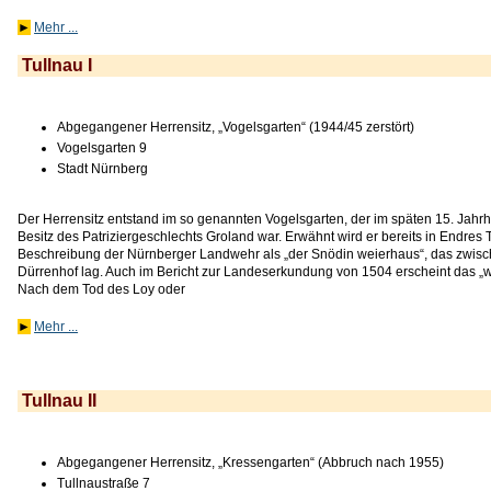
►
Mehr ...
Tullnau I
Abgegangener Herrensitz, „Vogelsgarten“ (1944/45 zerstört)
Vogelsgarten 9
Stadt Nürnberg
Der Herrensitz entstand im so genannten Vogelsgarten, der im späten 15. Jahr
Besitz des Patriziergeschlechts Groland war. Erwähnt wird er bereits in Endre
Beschreibung der Nürnberger Landwehr als „der Snödin weierhaus“, das zwis
Dürrenhof lag. Auch im Bericht zur Landeserkundung von 1504 erscheint das „
Nach dem Tod des Loy oder
►
Mehr ...
Tullnau II
Abgegangener Herrensitz, „Kressengarten“ (Abbruch nach 1955)
Tullnaustraße 7