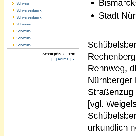
Bismarck
Schwaig
Schwarzenbruck I
Stadt Nü
Schwarzenbruck II
Schweinau
Schweinau I
Schweinau II
Schübelsber
Schweinau III
Rechenberge
Schriftgröße ändern:
-
[ + ]
normal
[
]
Rennweg, di
Nürnberger 
Straßenzug 
[vgl. Weigel
Schübelsberg
urkundlich 