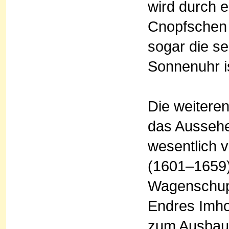
wird durch 
Cnopfschen S
sogar die se
Sonnenuhr i
Die weiter
das Aussehe
wesentlich v
(1601–1659)
Wagenschupf
Endres Imho
zum Ausbau 