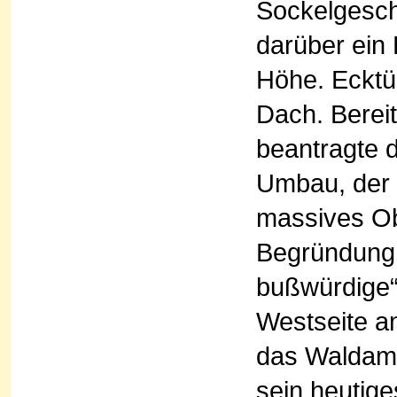
Sockelgesch
darüber ein
Höhe. Ecktü
Dach. Berei
beantragte 
Umbau, der 
massives Ob
Begründung 
bußwürdige“
Westseite a
das Waldamt
sein heutige