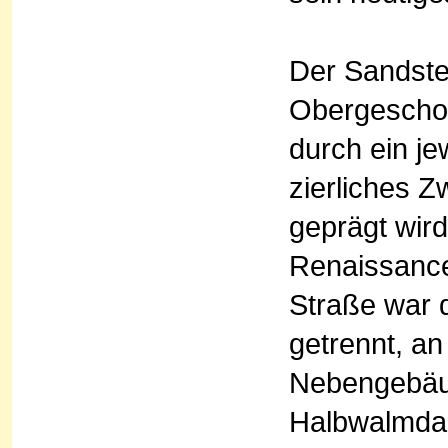
Der Sandste
Obergeschos
durch ein je
zierliches 
geprägt wir
Renaissancep
Straße war 
getrennt, an
Nebengebäud
Halbwalmdac