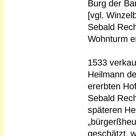
Burg der Ba
[vgl. Winze
Sebald Rech
Wohnturm er
1533 verkau
Heilmann de
ererbten Ho
Sebald Rech
späteren Her
„bürgerßheu
geschätzt, 