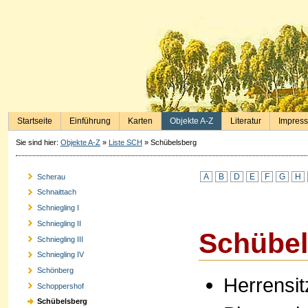
Startseite
Einführung
Karten
Objekte A-Z
Literatur
Impres
Sie sind hier:
Objekte A-Z
»
Liste SCH
»
Schübelsberg
A
B
D
E
F
G
H
Scherau
Schnaittach
Schniegling I
Schniegling II
Schübel
Schniegling III
Schniegling IV
Schönberg
Herrensit
Schoppershof
Schübelsberg