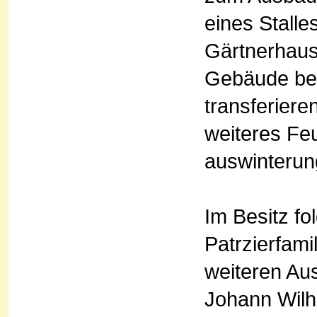
eines Stalle
Gärtnerhaus 
Gebäude bei
transferiere
weiteres Fe
auswinterung
Im Besitz fo
Patrzierfami
weiteren Au
Johann Wilh