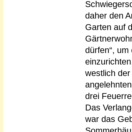
Schwiegerso
daher den An
Garten auf 
Gärtnerwohn
dürfen“, um
einzurichte
westlich der
angelehnten
drei Feuerre
Das Verlang
war das Ge
Sommerhäusl