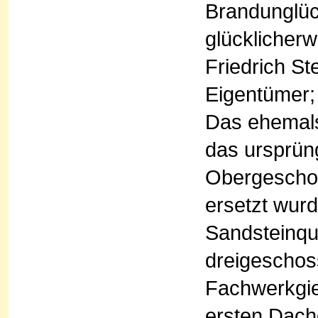
Brandunglüc
glücklicherw
Friedrich S
Eigentümer; 
Das ehemals
das ursprüng
Obergeschos
ersetzt wur
Sandsteinqu
dreigeschos
Fachwerkgie
ersten Dach