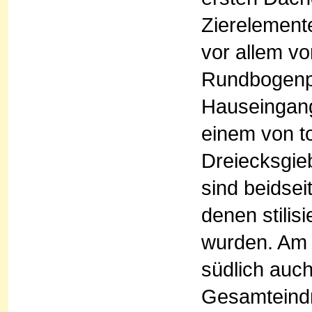
Zierelement
vor allem vo
Rundbogenpo
Hauseingang
einem von t
Dreiecksgie
sind beidsei
denen stilis
wurden. Am 
südlich auc
Gesamteindr