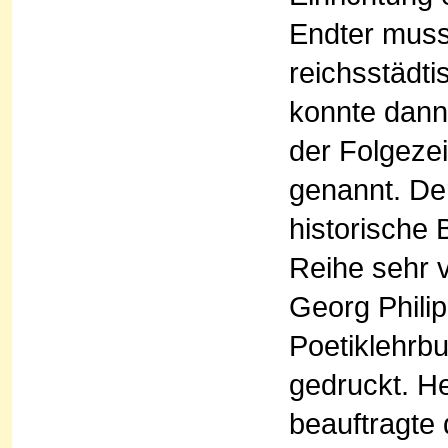
Endter muss
reichsstädt
konnte dann
der Folgeze
genannt. De
historische
Reihe sehr 
Georg Phili
Poetiklehrb
gedruckt. H
beauftragte 