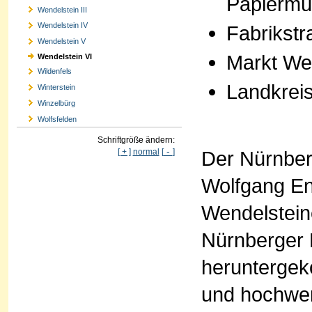
Papiermü
Wendelstein III
Wendelstein IV
Fabrikstr
Wendelstein V
Markt We
Wendelstein VI
Wildenfels
Landkrei
Winterstein
Winzelbürg
Wolfsfelden
Schriftgröße ändern:
-
Der Nürnber
[ + ]
normal
[
]
Wolfgang En
Wendelstein
Nürnberger H
heruntergek
und hochwert