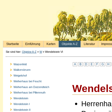
Startseite
Einführung
Karten
Objekte A-Z
Literatur
Impres
Sie sind hier:
Objekte A-Z
»
W
»
Wendelstein VI
A
B
D
E
F
G
H
Waizenfeld
Walkersbrunn
Weigelshof
Weiherhaus bei Feucht
Wendels
Weiherhaus am Dutzendteich
Weiherhaus bei Pillenreuth
Wendelstein
Herrenha
Wendelstein I
Wendelstein II