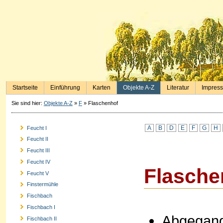
Startseite
Einführung
Karten
Objekte A-Z
Literatur
Impres
Sie sind hier:
Objekte A-Z
»
F
»
Flaschenhof
A
B
D
E
F
G
H
Feucht I
Feucht II
Feucht III
Feucht IV
Flasche
Feucht V
Finstermühle
Fischbach
Fischbach I
Abgegang
Fischbach II