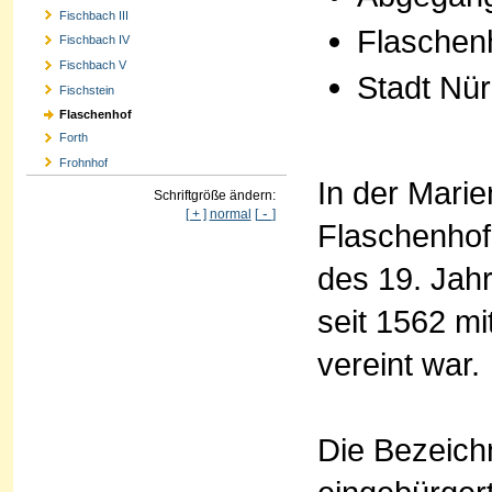
Fischbach III
Flaschen
Fischbach IV
Fischbach V
Stadt Nü
Fischstein
Flaschenhof
Forth
Frohnhof
In der Marie
Schriftgröße ändern:
-
[ + ]
normal
[
]
Flaschenhof-
des 19. Jah
seit 1562 m
vereint war.
Die Bezeich