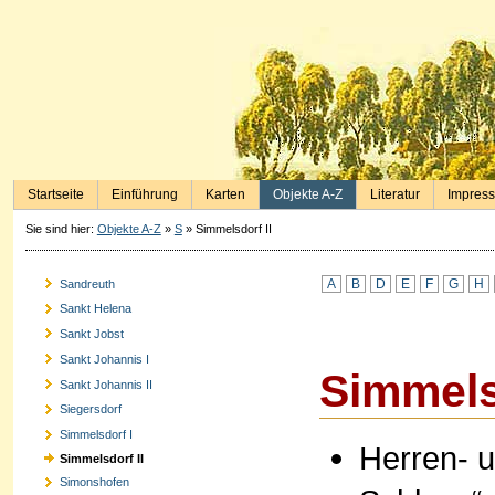
Startseite
Einführung
Karten
Objekte A-Z
Literatur
Impres
Sie sind hier:
Objekte A-Z
»
S
»
Simmelsdorf II
A
B
D
E
F
G
H
Sandreuth
Sankt Helena
Sankt Jobst
Sankt Johannis I
Simmels
Sankt Johannis II
Siegersdorf
Simmelsdorf I
Herren- 
Simmelsdorf II
Simonshofen