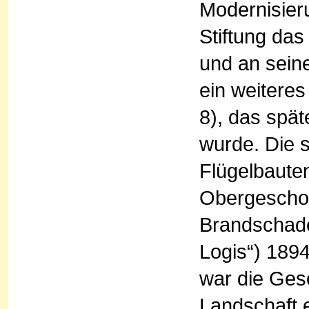
Modernisier
Stiftung da
und an seine
ein weitere
8), das spät
wurde. Die 
Flügelbaute
Obergeschos
Brandschade
Logis“) 189
war die Gesc
Landschaft e