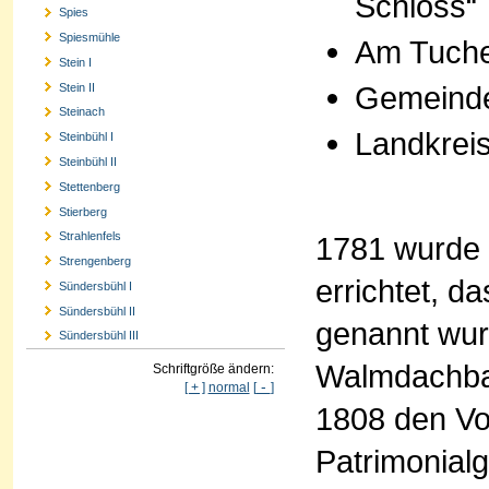
Schloss“
Spies
Spiesmühle
Am Tuche
Stein I
Gemeinde
Stein II
Steinach
Landkrei
Steinbühl I
Steinbühl II
Stettenberg
Stierberg
Strahlenfels
1781 wurde
Strengenberg
errichtet, 
Sündersbühl I
Sündersbühl II
genannt wur
Sündersbühl III
Walmdachba
Schriftgröße ändern:
-
[ + ]
normal
[
]
1808 den Vo
Patrimonial