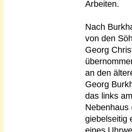
Arbeiten.
Nach Burkha
von den Sö
Georg Chris
übernommen 
an den älte
Georg Burkh
das links a
Nebenhaus (
giebelseitig
eines Uhrwe