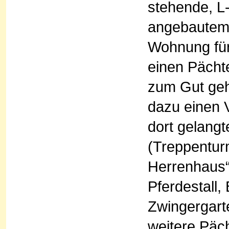
stehende, L
angebautem 
Wohnung für 
einen Pächt
zum Gut ge
dazu einen 
dort gelang
(Treppentur
Herrenhaus“
Pferdestall
Zwingergart
weitere Päc