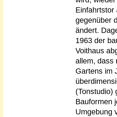
Einfahrtstor
gegenüber d
ändert. Dag
1963 der ba
Voithaus ab
allem, dass
Gartens im 
überdimensi
(Tonstudio)
Bauformen je
Umgebung ve