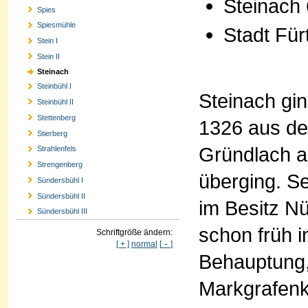
Steinach 
Spies
Spiesmühle
Stadt Für
Stein I
Stein II
Steinach
Steinbühl I
Steinach gin
Steinbühl II
Stettenberg
1326 aus de
Stierberg
Gründlach a
Strahlenfels
Strengenberg
überging. Se
Sündersbühl I
Sündersbühl II
im Besitz N
Sündersbühl III
schon früh i
Schriftgröße ändern:
-
[ + ]
normal
[
]
Behauptung,
Markgrafenk