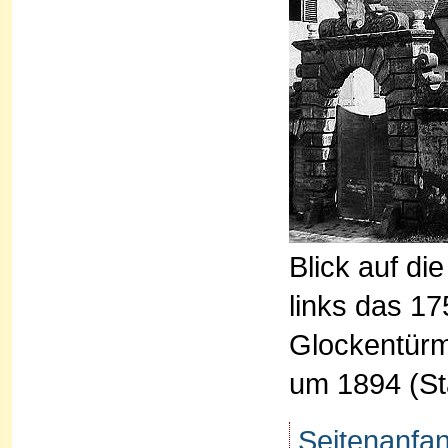
Blick auf di
links das 1
Glockentürm
um 1894 (S
Seitenanfa