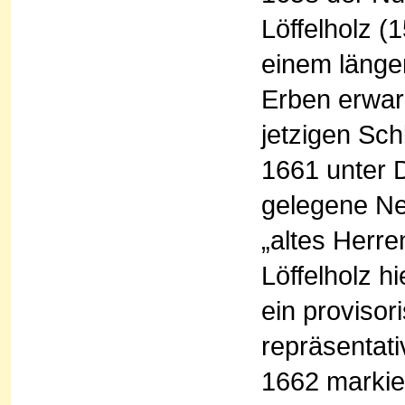
Löffelholz 
einem läng
Erben erwar
jetzigen Sch
1661 unter 
gelegene Ne
„altes Herren
Löffelholz h
ein provisor
repräsentati
1662 markie