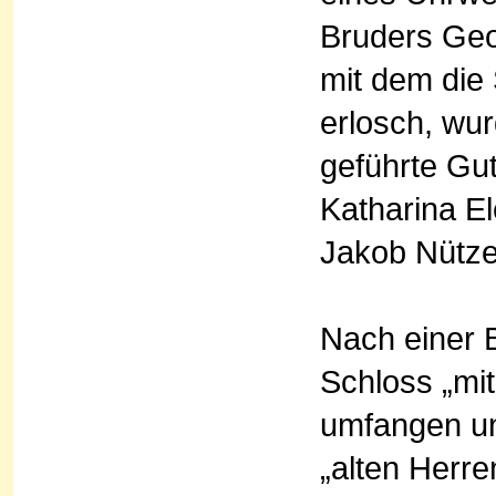
Bruders Geo
mit dem die
erlosch, wur
geführte Gu
Katharina E
Jakob Nützel
Nach einer 
Schloss „mi
umfangen u
„alten Herr