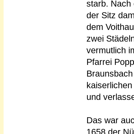
starb. Nach
der Sitz da
dem Voithau
zwei Städeln
vermutlich i
Pfarrei Pop
Braunsbach 
kaiserlichen
und verlass
Das war auc
1658 der Nü