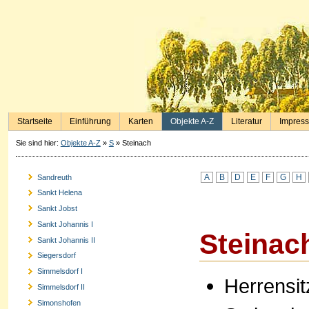
Startseite
Einführung
Karten
Objekte A-Z
Literatur
Impres
Sie sind hier:
Objekte A-Z
»
S
»
Steinach
A
B
D
E
F
G
H
Sandreuth
Sankt Helena
Sankt Jobst
Sankt Johannis I
Steinac
Sankt Johannis II
Siegersdorf
Simmelsdorf I
Herrensit
Simmelsdorf II
Simonshofen