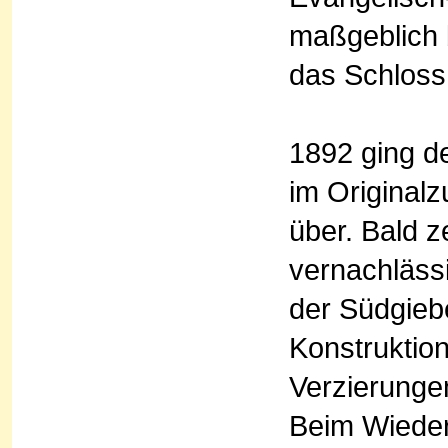
maßgeblich 
das Schloss
1892 ging d
im Originalz
über. Bald z
vernachläss
der Südgiebe
Konstruktio
Verzierung
Beim Wieder