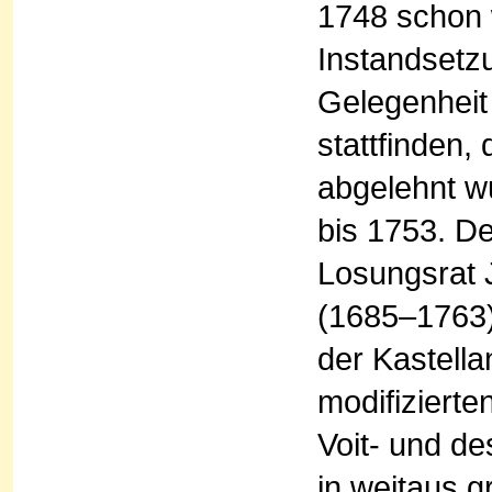
1748 schon w
Instandsetzu
Gelegenheit 
stattfinden,
abgelehnt w
bis 1753. De
Losungsrat 
(1685–1763),
der Kastella
modifizierte
Voit- und d
in weitaus 