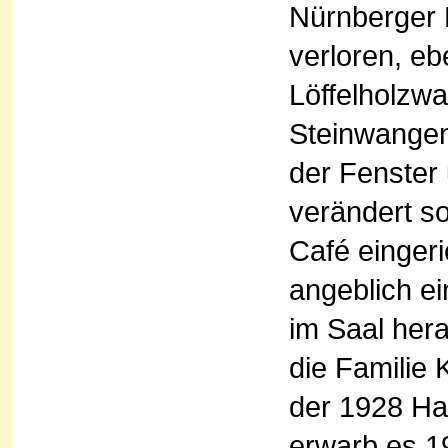
Nürnberger 
verloren, e
Löffelholzw
Steinwangen
der Fenster
verändert s
Café eingeri
angeblich ei
im Saal hera
die Familie
der 1928 Ha
erwarb es 1