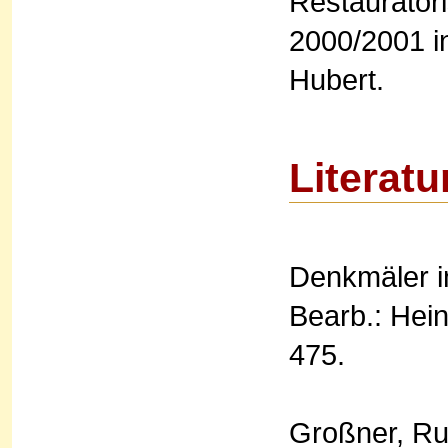
Restaurator
2000/2001 i
Hubert.
Literatu
Denkmäler in
Bearb.: Hei
475.
Großner, Rud