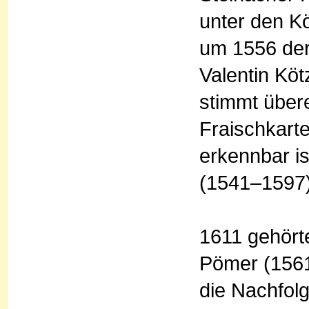
unter den Kö
um 1556 der
Valentin Kö
stimmt über
Fraischkarte
erkennbar i
(1541–1597)
1611 gehört
Pömer (156
die Nachfol