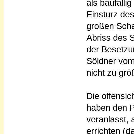
als baufälli
Einsturz de
großen Scha
Abriss des 
der Besetzu
Söldner vom 
nicht zu gr
Die offensi
haben den P
veranlasst,
errichten (d