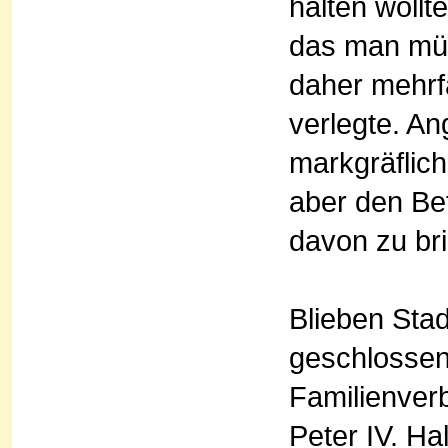
halten wollt
das man müg
daher mehrf
verlegte. A
markgräflich
aber den Be
davon zu br
Blieben Stad
geschlossen
Familienverb
Peter IV. Ha