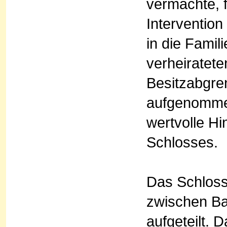
vermachte, f
Interventio
in die Famil
verheiratet
Besitzabgren
aufgenomme
wertvolle H
Schlosses.
Das Schloss
zwischen Ba
aufgeteilt.