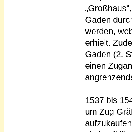
„Großhaus“, 
Gaden durch 
werden, wob
erhielt. Zud
Gaden (2. S
einen Zugan
angrenzende
1537 bis 15
um Zug Gräf
aufzukaufen