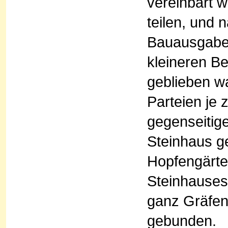
vereinbart 
teilen, und 
Bauausgaben
kleineren B
geblieben wa
Parteien je 
gegenseitig
Steinhaus g
Hopfengärte
Steinhauses
ganz Gräfen
gebunden.