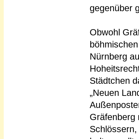
gegenüber g
Obwohl Gräf
böhmischen 
Nürnberg au
Hoheitsrech
Städtchen d
„Neuen Land
Außenposten
Gräfenberg 
Schlössern,