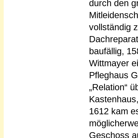
durch den g
Mitleidensc
vollständig
Dachreparat
baufällig, 
Wittmayer ei
Pfleghaus G
„Relation“ 
Kastenhaus, 
1612 kam e
möglicherwei
Geschoss a