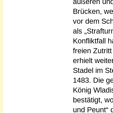
äußeren und
Brücken, we
vor dem Sch
als „Straftu
Konfliktfall
freien Zutri
erhielt wei
Stadel im St
1483. Die g
König Wladi
bestätigt, w
und Peunt“ 