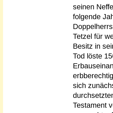
seinen Neff
folgende Ja
Doppelherrsc
Tetzel für 
Besitz in se
Tod löste 15
Erbauseina
erbberechti
sich zunäch
durchsetzten
Testament v