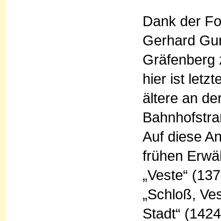
Dank der F
Gerhard Gun
Gräfenberg 
hier ist let
ältere an de
Bahnhofstraß
Auf diese A
frühen Erwä
„Veste“ (13
„Schloß, Ves
Stadt“ (1424