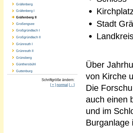
Gräfenberg
Kirchplat
Gräfenberg I
Gräfenberg II
Stadt Gr
Großengsee
Großgründlach I
Landkrei
Großgründlach II
Grünreuth I
Grünreuth II
Grünsberg
Über Jahrhu
Günthersbühl
Guttenburg
von Kirche 
Schriftgröße ändern:
-
Die Forschu
[ + ]
normal
[
]
auch einen 
und im Schlo
Burganlage 