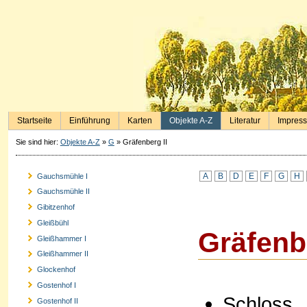
Startseite
Einführung
Karten
Objekte A-Z
Literatur
Impres
Sie sind hier:
Objekte A-Z
»
G
»
Gräfenberg II
A
B
D
E
F
G
H
Gauchsmühle I
Gauchsmühle II
Gibitzenhof
Gleißbühl
Gräfenbe
Gleißhammer I
Gleißhammer II
Glockenhof
Gostenhof I
Schloss
Gostenhof II