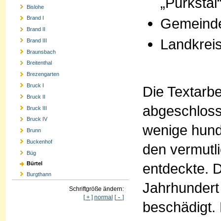
„Purkstal
Bislohe
Brand I
Gemeind
Brand II
Landkrei
Brand III
Braunsbach
Breitenthal
Brezengarten
Bruck I
Die Textarb
Bruck II
abgeschloss
Bruck III
Bruck IV
wenige hunde
Brunn
Buckenhof
den vermutl
Büg
entdeckte. 
Bürtel
Burgthann
Jahrhundert 
Schriftgröße ändern:
-
[ + ]
normal
[
]
beschädigt.