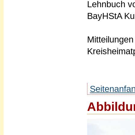
Lehnbuch vo
BayHStA Kur
Mitteilunge
Kreisheimatp
Seitenanfa
Abbildu