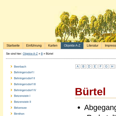
Startseite
Einführung
Karten
Objekte A-Z
Literatur
Impres
Sie sind hier:
Objekte A-Z
»
B
»
Bürtel
A
B
D
E
F
G
H
Beerbach
Behringersdorf I
Behringersdorf II
Behringersdorf III
Bürtel
Behringersdorf IV
Betzenstein I
Betzenstein II
Abgegang
Birkensee
Birnthon