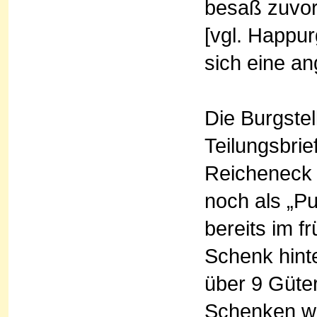
besaß zuvor
[vgl. Happu
sich eine a
Die Burgste
Teilungsbrie
Reicheneck 
noch als „P
bereits im 
Schenk hinte
über 9 Güter
Schenken wu